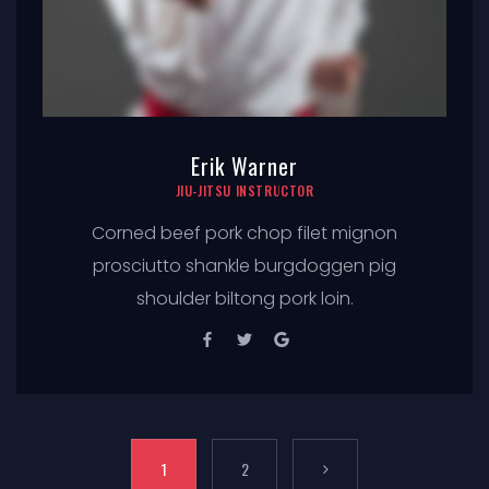
Erik Warner
JIU-JITSU INSTRUCTOR
Corned beef pork chop filet mignon
prosciutto shankle burgdoggen pig
shoulder biltong pork loin.
1
2